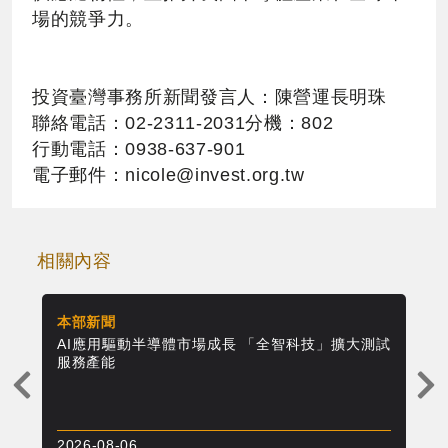
場的競爭力。
投資臺灣事務所新聞發言人：陳營運長明珠
聯絡電話：02-2311-2031分機：802
行動電話：0938-637-901
電子郵件：
nicole@invest.org.tw
相關內容
本部新聞
本
服務
AI應用驅動半導體市場成長 「全智科技」擴大測試
欣
服務產能
能
上
一
則
2026-08-06
20