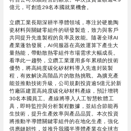
億元，可創造29名本國就業機會。
立鑽工業長期深耕半導體領域，專注於硬脆陶
瓷材料與關鍵零組件的研發製造，致力與客戶
共同提升先進製程的良率及效能。隨著全球AI
產業蓬勃發展，AI伺服器在高效運算下產生大
量熱能，帶動散熱零組件市場需求大幅成長。
看準此一趨勢，立鑽工業運用多年累積的技術
優勢，將高純度碳化矽材料導入先進封裝製
程，有效解決高階晶片的散熱挑戰。為擴充產
能並推動技術升級，公司規劃投資逾5億元於新
竹廠區建置高純度碳化矽材料產線，預計增聘
30名本國員工。產線將導入人工智慧軟體工
具，即時監控與分析製程數據，並結合節能再
生技術，提升生產效率與產品品質。本次投資
將推動半導體關鍵零組件的在地化生產，強化
供應鏈韌性，並推升我國半導體產業在全球市