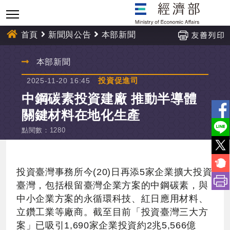
跳
到
主
首頁
新聞與公告
本部新聞
要
內
:::
本部新聞
容
投資促進司
2025-11-20 16:45
中鋼碳素投資建廠 推動半導體
關鍵材料在地化生產
點閱數
：
1280
投資臺灣事務所今(20)日再添5家企業擴大投資
臺灣，包括根留臺灣企業方案的中鋼碳素，與
中小企業方案的永循環科技、紅日應用材料、
立鑽工業等廠商。截至目前「投資臺灣三大方
案」已吸引1,690家企業投資約2兆5,566億