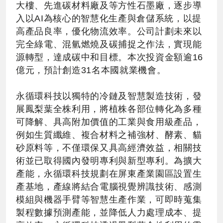
大樓、先進碳材料廠及等方性石墨廠，逐步導
入以AI為核心的智慧化生產與倉儲系統，以提
高產品良率，優化物流效率。公司計劃未來以
完全綠電、混氫燃燒及碳捕捉之作法，實現能
源轉型，達成碳中和目標。本次投資金額逾16
億元，預計創造31名本國就業機會。
永循環科技以獨特的冷鏈及智慧製造技術，發
展鳳梨葉全株利用，將植株各部位轉化為多種
可降解、具高附加價值的工業與食用級產品，
例如生質纖維、複合材料之補強材、酵素、貓
砂原料等，不僅環保又具高經濟效益，相關技
術並已取得國內發明專利與新型專利。為擴大
產能，永循環科技規劃在屏東產業園區設置生
產基地，產線將結合電腦視覺辨識技術、感測
模組與機器手臂等智慧生產作業，可即時蒐集
製程數據預測產能，並降低人力處理成本、提