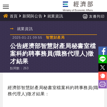
跳
到
主
首頁
新聞與公告
就業資訊
要
內
:::
就業資訊
容
智慧財產局
2025-01-21 09:55
公告經濟部智慧財產局秘書室檔
案科約聘事務員(職務代理人)徵
才結果
點閱數
：
263
經濟部智慧財產局秘書室檔案科約聘事務員(職
務代理人)徵才結果：