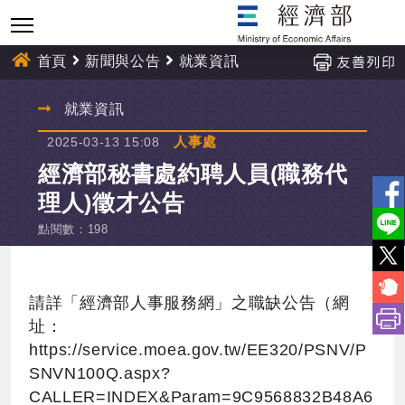
跳
到
主
首頁
新聞與公告
就業資訊
要
內
:::
就業資訊
容
人事處
2025-03-13 15:08
經濟部秘書處約聘人員(職務代
理人)徵才公告
點閱數
：
198
請詳「經濟部人事服務網」之職缺公告（網
址：
https://service.moea.gov.tw/EE320/PSNV/P
SNVN100Q.aspx?
CALLER=INDEX&Param=9C9568832B48A6