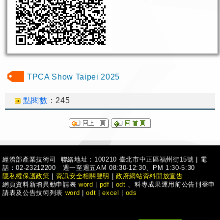
TPCA Show Taipei 2025
點閱數
：
245
經濟部產業技術司 聯絡地址：100210 臺北市中正區福州街15號
|
電
話：02-23212200 週一至週五AM 08:30-12:30、PM 1:30-5:30
隱私權保護政策
|
資訊安全相關聲明
|
政府網站資料開放宣告
網頁資料新增異動申請表
word
|
pdf
|
odt
、科專成果運用前公告刊登申
請表及公告技術列表
word
|
odt
|
excel
|
ods